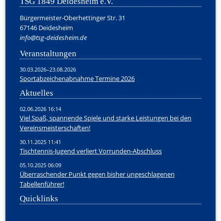
TSG 1849 Deidesheim e.V.
Bürgermeister-Oberhettinger Str. 31
67146 Deidesheim
info@tsg-deidesheim.de
Veranstaltungen
30.03.2026–23.08.2026
Sportabzeichenabnahme Termine 2026
Aktuelles
02.06.2026 16:14
Viel Spaß, spannende Spiele und starke Leistungen bei den
Vereinsmeisterschaften!
30.11.2025 11:41
Tischtennis-Jugend verliert Vorrunden-Abschluss
05.10.2025 06:09
Überraschender Punkt gegen bisher ungeschlagenen
Tabellenführer!
Quicklinks
Navigation
Kontakt