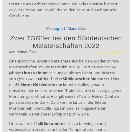
Unser neues Pächterehepaar Joma und Aida Darwiche bietet in
>> Aidas Restaurant << pfälzische, deutsche und auch syrische
Gerichte an.
Montag,
31.
März
2025
Zwei TSG'ler bei den Süddeutschen
Meisterschaften 2022
von
Heiner Oehl
(Kommentare: 0)
Eine sportliche Sensation ereignete sich bei den Süddeutschen-
Meisterschaften im Juni in Frankfurt a. M.. Dort bewies der 14-
jährige
Linus Valnion
sein unglaubliches Talent und sicherte
sich gleich zweimal den Titel
>>Süddeutscher Meister<<
. Über
die
80 Meter Hürdenstrecke
konnte er alles genau so
umsetzen, wie er es von seinem Trainerteam in den vergangenen
Monaten gelernt hatte. Hier gilt seinem Trainer Heiner Oehl ein
ganz besonderer Dank. Oehl konnte Linus in den letzten
Monaten sehr wertvolle Tipps in den Trainingseinheiten
vermitteln, damit dieser Erfolg möglich wurde.
Linus war mit
11.48 Sekunden
nicht zu bezwingen und
verbesserte, trotz der sehr heißen Temperaturen, seine