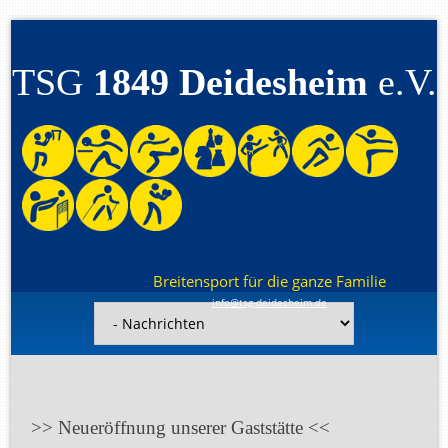
TSG
1849 Deidesheim
e.V.
Breitensport für die ganze Familie
info@tsg-deidesheim.de
Navigation
überspringen
>> Neueröffnung unserer Gaststätte <<