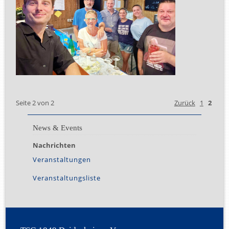
Seite 2 von 2
Zurück
1
2
News & Events
Nachrichten
Navigation
überspringen
Veranstaltungen
Veranstaltungsliste