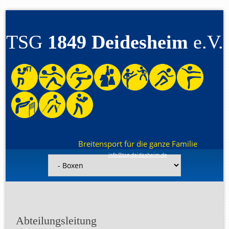
TSG
1849 Deidesheim
e.V.
Breitensport für die ganze Familie
info@tsg-deidesheim.de
Navigation
überspringen
Abteilungsleitung